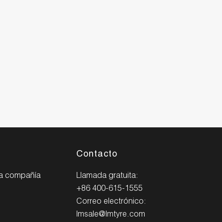
Contacto
la compañía
Llamada gratuita:
+86 400-615-1555
Correo electrónico:
lmsale@lmtyre.com