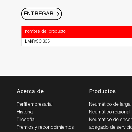
ENTREGAR
nombre del producto
LM/R/SC 305
Acerca de
Productos
Perfil empresarial
Neumático de larga 
Historia
Neumático regional
Filosofía
Neumático de ence
Premios y reconocimientos
apagado de servicio